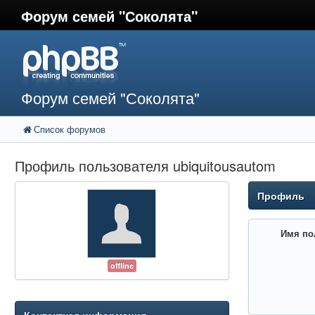
Форум семей "Соколята"
Форум семей "Соколята"
Список форумов
Профиль пользователя ubiquitousautom
Профиль
Имя по
offline