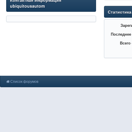
Контактная информация
ubiquitousautom
Статистика
Зарег
Последнее
Всего
Список форумов