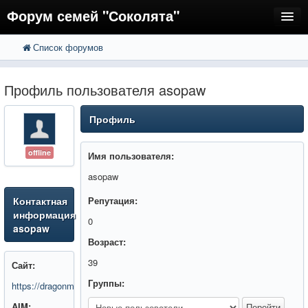
Форум семей "Соколята"
Список форумов
FAQ
Пользователи
Профиль пользователя asopaw
Регистрация
Профиль
Вход
offline
Имя пользователя:
asopaw
Контактная
Репутация:
информация
0
asopaw
Возраст:
39
Сайт:
Группы:
https://dragonmoneykazinobu.buzz/
AIM: