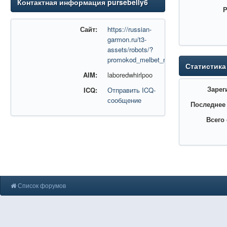
Контактная информация pursebelly6
Р
Сайт:
https://russian-
garmon.ru/t3-
assets/robots/?
promokod_melbet_na_segodnya___bonu
Статистика
AIM:
laboredwhirlpoo
Зарег
ICQ:
Отправить ICQ-
сообщение
Последнее
Всего
Список форумов