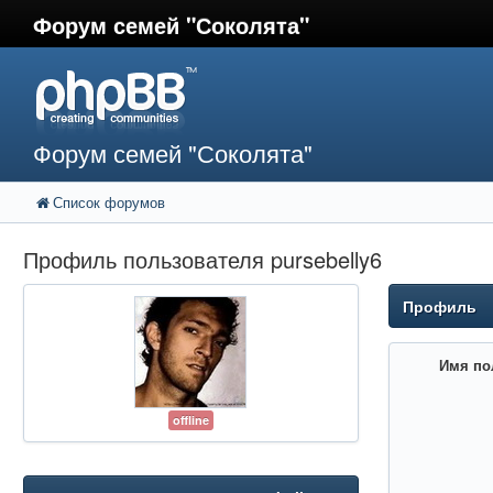
Форум семей "Соколята"
Форум семей "Соколята"
Список форумов
Профиль пользователя pursebelly6
Профиль
Имя по
offline