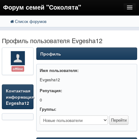
Форум семей "Соколята"
Список форумов
FAQ
Пользователи
Профиль пользователя Evgesha12
Регистрация
Профиль
Вход
offline
Имя пользователя:
Evgesha12
Контактная
Репутация:
информация
0
Evgesha12
Группы: