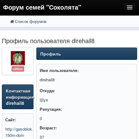
Форум семей "Соколята"
Список форумов
FAQ
Пользователи
Профиль пользователя direhail8
Регистрация
Профиль
Вход
offline
Имя пользователя:
direhail8
Контактная
Откуда:
информация
Шуя
direhail8
Репутация:
0
Сайт:
Возраст:
http://gasoblok.ru/projects/do-
150m-dom
37