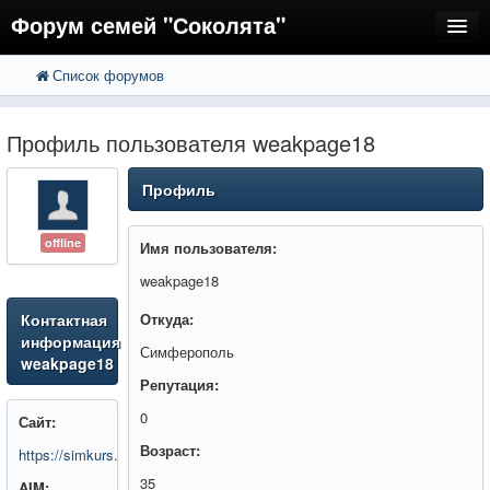
Форум семей "Соколята"
Список форумов
FAQ
Пользователи
Профиль пользователя weakpage18
Регистрация
Профиль
Вход
offline
Имя пользователя:
weakpage18
Контактная
Откуда:
информация
Симферополь
weakpage18
Репутация:
0
Сайт:
Возраст:
https://simkurs.ru/
35
AIM: