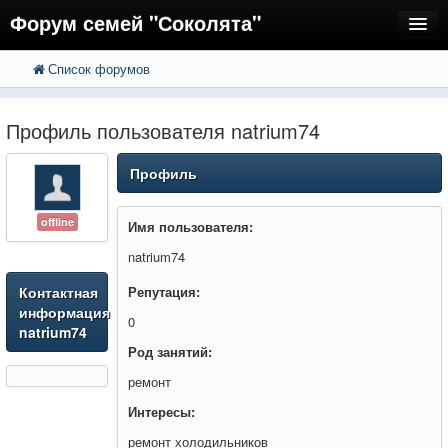
Форум семей "Соколята"
Список форумов
FAQ
Пользователи
Профиль пользователя natrium74
Регистрация
Профиль
Вход
offline
Имя пользователя:
natrium74
Контактная
Репутация:
информация
0
natrium74
Род занятий:
ремонт
Интересы:
ремонт холодильников