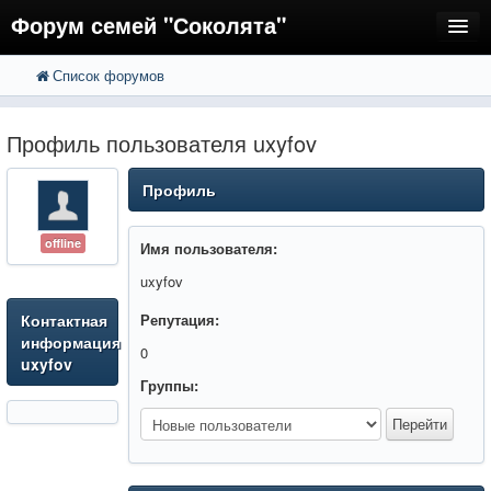
Форум семей "Соколята"
Список форумов
FAQ
Пользователи
Профиль пользователя uxyfov
Регистрация
Профиль
Вход
offline
Имя пользователя:
uxyfov
Контактная
Репутация:
информация
0
uxyfov
Группы: