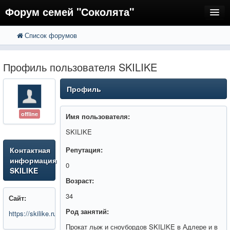
Форум семей "Соколята"
Список форумов
FAQ
Пользователи
Профиль пользователя SKILIKE
Регистрация
Профиль
Вход
offline
Имя пользователя:
SKILIKE
Контактная
Репутация:
информация
0
SKILIKE
Возраст:
34
Сайт:
Род занятий:
https://skilike.ru
Прокат лыж и сноубордов SKILIKE в Адлере и в