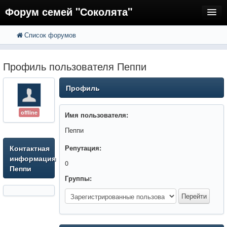
Форум семей "Соколята"
Список форумов
FAQ
Пользователи
Профиль пользователя Пеппи
Регистрация
Профиль
Вход
offline
Имя пользователя:
Пеппи
Контактная
Репутация:
информация
0
Пеппи
Группы: