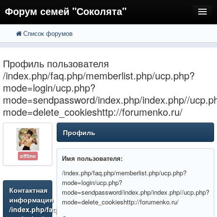
Форум семей "Соколята"
Список форумов
FAQ
Пользователи
Профиль пользователя
Регистрация
/index.php/faq.php/memberlist.php/ucp.php?
mode=login/ucp.php?
Вход
mode=sendpassword/index.php/index.php//ucp.p
mode=delete_cookieshttp://forumenko.ru/
Профиль
offline
Имя пользователя:
/index.php/faq.php/memberlist.php/ucp.php?
mode=login/ucp.php?
Контактная
mode=sendpassword/index.php/index.php//ucp.php?
информация
mode=delete_cookieshttp://forumenko.ru/
/index.php/faq.php/memberlist.php/ucp.php?