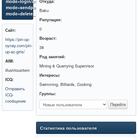
mode=login/ucp.php?
Откуда:
mode=sendpassword/index.php/index.php//ucp.php?
Baku
mode=delete_cookieshttp://forumenko.ru/
Репутация:
0
Сайт:
Возраст:
https://pin-up-
oynay.com/pin-
38
up-az-giris/
Род занятий:
AIM:
Mining & Quarrying Supervisor
illustriousitem
Интересы:
ICQ:
Swimming, Billiards, Cooking
Отправить
Группы:
ICQ-
сообщение
Статистика пользователя