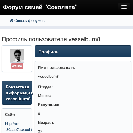
Форум семей "Соколята"
Список форумов
FAQ
Пользователи
Профиль пользователя vesselburn8
Регистрация
Профиль
Вход
offline
Имя пользователя:
vesselburn8
Контактная
Откуда:
информация
Москва
vesselburn8
Репутация:
0
Сайт:
Возраст:
http://xn-
-80aae7abxooh0h.xn-
37