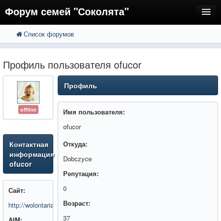
Форум семей "Соколята"
Список форумов
FAQ
Пользователи
Профиль пользователя ofucor
Регистрация
Профиль
Вход
offline
Имя пользователя:
ofucor
Контактная
Откуда:
информация
Dobczyce
ofucor
Репутация:
0
Сайт:
Возраст:
http://wolontariat.biz.pl
37
AIM: