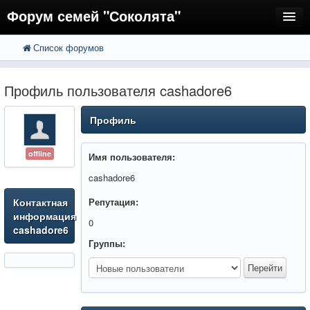
Форум семей "Соколята"
Список форумов
FAQ
Пользователи
Профиль пользователя cashadore6
Регистрация
Профиль
Вход
offline
Имя пользователя:
cashadore6
Контактная
Репутация:
информация
0
cashadore6
Группы: