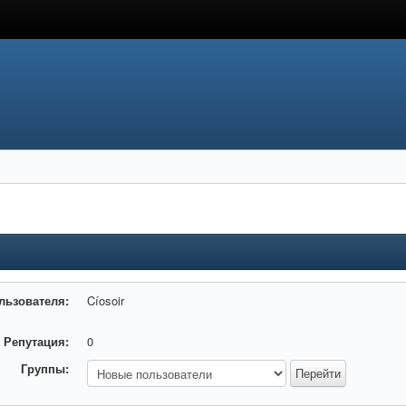
льзователя:
Cíosoir
Репутация:
0
Группы: