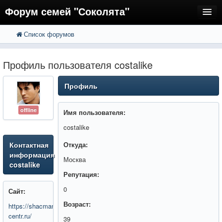
Форум семей "Соколята"
Список форумов
FAQ
Пользователи
Профиль пользователя costalike
Регистрация
Профиль
Вход
offline
Имя пользователя:
costalike
Контактная
Откуда:
информация
Москва
costalike
Репутация:
0
Сайт:
Возраст:
https://shacman-
centr.ru/
39