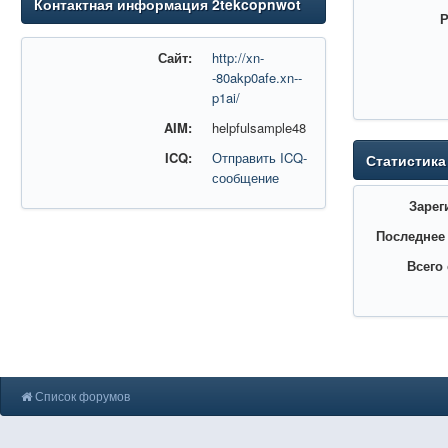
Контактная информация 2tekcopnwot
Р
Сайт:
http://xn-
-80akp0afe.xn--
p1ai/
AIM:
helpfulsample48
ICQ:
Отправить ICQ-
Статистика
сообщение
Зарег
Последнее
Всего
Список форумов