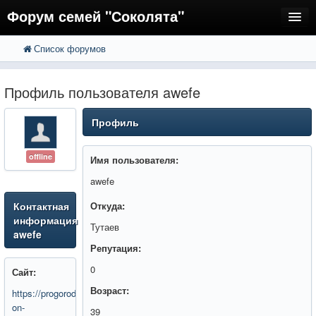
Форум семей "Соколята"
Список форумов
FAQ
Пользователи
Профиль пользователя awefe
Регистрация
Профиль
Вход
offline
Имя пользователя:
awefe
Контактная
Откуда:
информация
Тутаев
awefe
Репутация:
0
Сайт:
Возраст:
https://progorod43.ru/kakoi-
on-
39