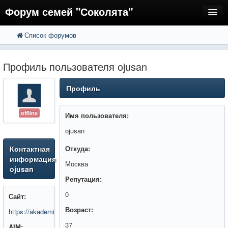
Форум семей "Соколята"
Список форумов
FAQ
Пользователи
Профиль пользователя ojusan
Регистрация
Профиль
Вход
offline
Имя пользователя:
ojusan
Контактная
Откуда:
информация
Москва
ojusan
Репутация:
0
Сайт:
Возраст:
https://akademiasveta.ru/
37
AIM: