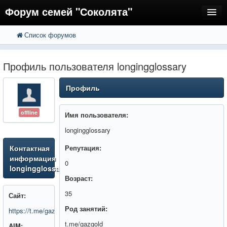
Форум семей "Соколята"
Список форумов
FAQ
Пользователи
Профиль пользователя longingglossary
Регистрация
Профиль
Вход
offline
Имя пользователя:
longingglossary
Контактная
Репутация:
информация
0
longingglossary
Возраст:
35
Сайт:
Род занятий:
https://t.me/gazgold
t.me/gazgold
AIM: