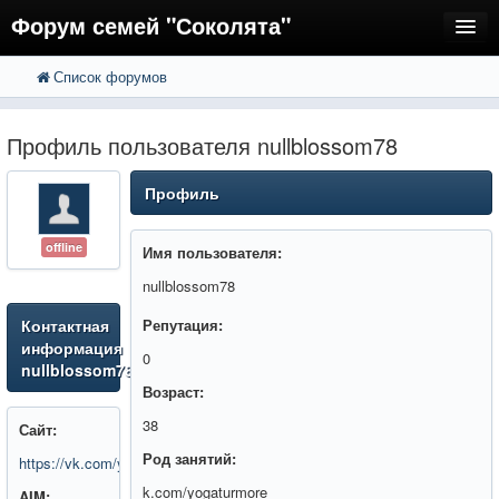
Форум семей "Соколята"
Список форумов
FAQ
Пользователи
Профиль пользователя nullblossom78
Регистрация
Профиль
Вход
offline
Имя пользователя:
nullblossom78
Контактная
Репутация:
информация
0
nullblossom78
Возраст:
38
Сайт:
Род занятий:
https://vk.com/yogaturmore
k.com/yogaturmore
AIM: