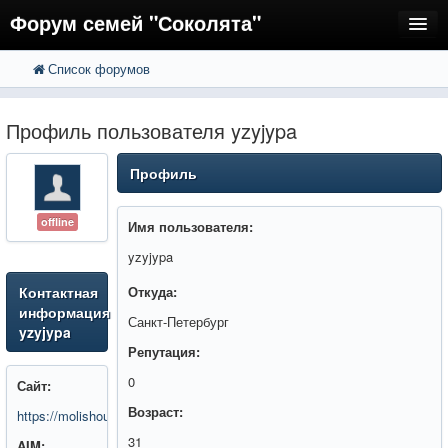
Форум семей "Соколята"
Список форумов
FAQ
Пользователи
Профиль пользователя yzyjypa
Регистрация
Профиль
Вход
offline
Имя пользователя:
yzyjypa
Контактная
Откуда:
информация
Санкт-Петербург
yzyjypa
Репутация:
0
Сайт:
Возраст:
https://molishouse.ru/
31
AIM: