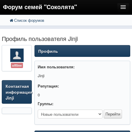
Форум семей "Соколята"
Список форумов
FAQ
Пользователи
Профиль пользователя Jinji
Регистрация
Профиль
Вход
offline
Имя пользователя:
Jinji
Контактная
Репутация:
информация
0
Jinji
Группы: