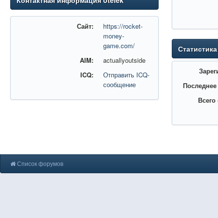
Контактная информация otelek
Сайт:
https://rocket-
money-
game.com/
Статистика
AIM:
actuallyoutside
Зарег
ICQ:
Отправить ICQ-
сообщение
Последнее
Всего
Список форумов