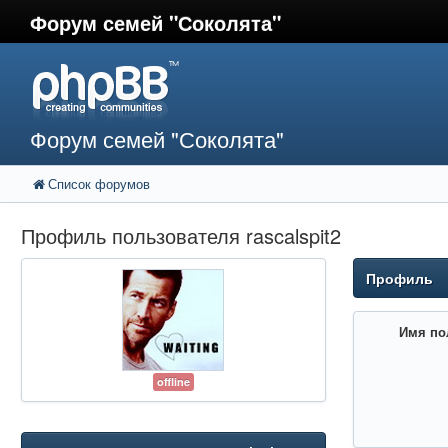
Форум семей "Соколята"
Форум семей "Соколята"
Список форумов
Профиль пользователя rascalspit2
Профиль
Имя по
offline