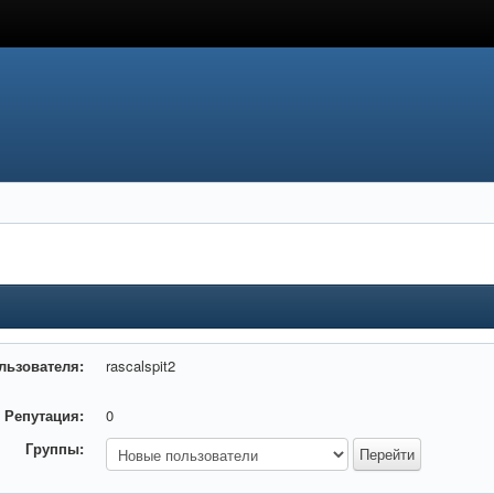
льзователя:
rascalspit2
Репутация:
0
Группы: