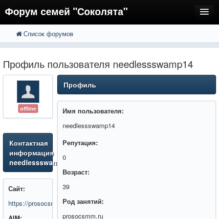
Форум семей "Соколята"
Список форумов
FAQ
Пользователи
Профиль пользователя needlessswamp14
Регистрация
Профиль
Вход
offline
Имя пользователя:
needlessswamp14
Контактная
Репутация:
информация
0
needlessswamp14
Возраст:
39
Сайт:
Род занятий:
https://prosocsmm.ru/services
prosocsmm.ru
AIM: