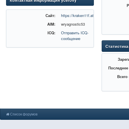
Контактная информация ycerovy
Р
Сайт:
https://kraken11f.at/
AIM:
wryagnostic53
ICQ:
Отправить ICQ-
сообщение
Статистика
Зарег
Последнее
Всего
Список форумов