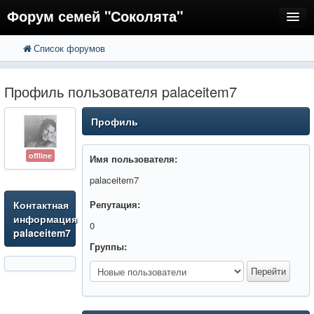
Форум семей "Соколята"
Список форумов
FAQ
Пользователи
Профиль пользователя palaceitem7
Регистрация
Профиль
Вход
offline
Имя пользователя:
palaceitem7
Контактная
Репутация:
информация
0
palaceitem7
Группы: