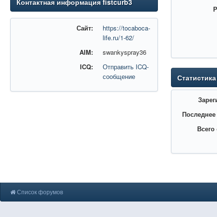
Контактная информация fistcurb3
Р
Сайт:
https://tocaboca-
life.ru/1-62/
AIM:
swankyspray36
ICQ:
Отправить ICQ-
сообщение
Статистика
Зарег
Последнее
Всего
Список форумов