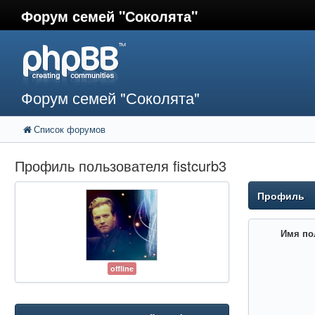
Форум семей "Соколята"
Форум семей "Соколята"
Список форумов
Профиль пользователя fistcurb3
Профиль
Имя по
offline