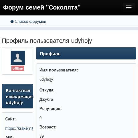
Форум семей "Соколята"
Список форумов
FAQ
Пользователи
Профиль пользователя udyhojy
Регистрация
Профиль
Вход
offline
Имя пользователя:
udyhojy
Контактная
Откуда:
информация
Джубга
udyhojy
Репутация:
0
Сайт:
Возраст:
https://kraken10web.com/
39
AIM: