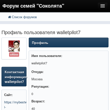
Форум семей "Соколята"
Список форумов
FAQ
Пользователи
Профиль пользователя walletpilot7
Регистрация
Профиль
Вход
offline
Имя пользователя:
walletpilot7
Контактная
Откуда:
информация
Москва
walletpilot7
Репутация:
0
Сайт:
Возраст:
https://mybestweekend.ru/krasota-
i-
40