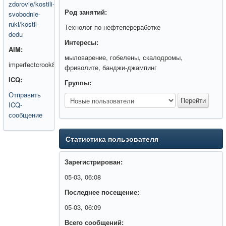
zdorovie/kostili-
Род занятий:
svobodnie-
ruki/kostil-
Технолог по нефтепереработке
dedu
Интересы:
AIM:
мыловарение, гобелены, скалодромы,
imperfectcrook8
фриволите, банджи-джампинг
ICQ:
Группы:
Отправить
ICQ-
сообщение
Статистика пользователя
Зарегистрирован:
05-03, 06:08
Последнее посещение:
05-03, 06:09
Всего сообщений: