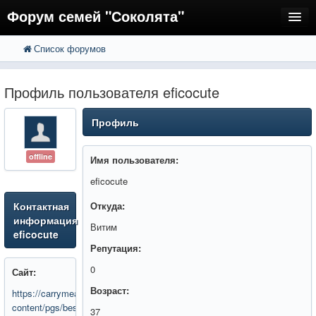
Форум семей "Соколята"
Список форумов
FAQ
Пользователи
Профиль пользователя eficocute
Регистрация
Профиль
Вход
offline
Имя пользователя:
eficocute
Контактная
Откуда:
информация
Витим
eficocute
Репутация:
0
Сайт:
Возраст:
https://carrymeaway.com/wp-
content/pgs/best_btc_mixer___best_crypto_mixer___bitcoin_tumbler___to
37