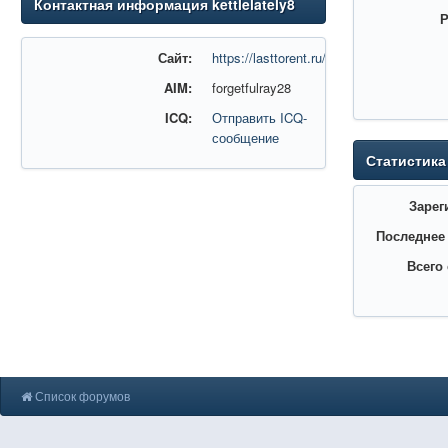
Контактная информация kettlelately8
Р
Сайт:
https://lasttorent.ru/
AIM:
forgetfulray28
ICQ:
Отправить ICQ-
сообщение
Статистика
Зарег
Последнее
Всего
Список форумов