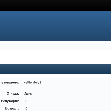
льзователя:
kettlelately8
Откуда:
Ишим
Репутация:
0
Возраст:
40