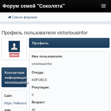
Форум семей "Соколята"
Список форумов
FAQ
Пользователи
Профиль пользователя victoriousinfor
Регистрация
Профиль
Вход
offline
Имя пользователя:
victoriousinfor
Контактная
Откуда:
информация
КИРОВСК
victoriousinfor
Репутация:
0
Сайт:
Возраст:
https://hdkirovsk.ru/
40
AIM: