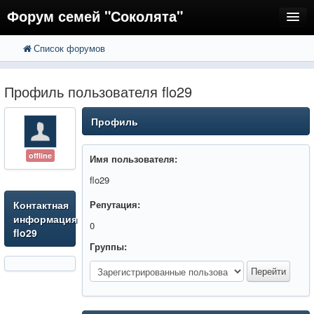
Форум семей "Соколята"
Список форумов
FAQ
Пользователи
Профиль пользователя flo29
Регистрация
Профиль
Вход
offline
Имя пользователя:
flo29
Контактная
Репутация:
информация
0
flo29
Группы: