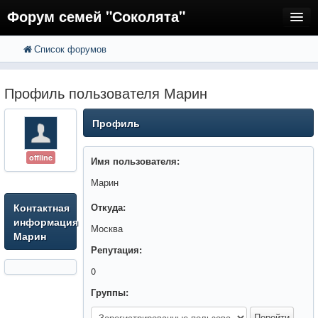
Форум семей "Соколята"
Список форумов
FAQ
Пользователи
Профиль пользователя Марин
Регистрация
Профиль
Вход
offline
Имя пользователя:
Марин
Контактная
Откуда:
информация
Москва
Марин
Репутация:
0
Группы: