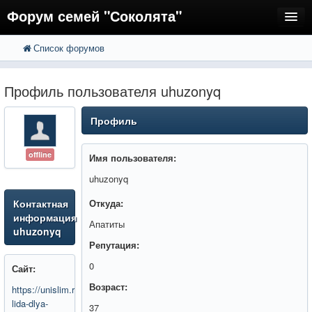
Форум семей "Соколята"
Список форумов
FAQ
Пользователи
Профиль пользователя uhuzonyq
Регистрация
Профиль
Вход
offline
Имя пользователя:
uhuzonyq
Контактная
Откуда:
информация
Апатиты
uhuzonyq
Репутация:
0
Сайт:
Возраст:
https://unislim.ru/tovar/kapsuly-
lida-dlya-
37