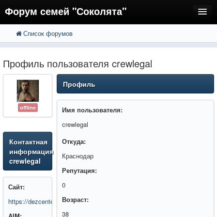
Форум семей "Соколята"
Список форумов
FAQ
Пользователи
Профиль пользователя crewlegal
Регистрация
Профиль
Вход
offline
Имя пользователя:
crewlegal
Контактная
Откуда:
информация
Краснодар
crewlegal
Репутация:
0
Сайт:
Возраст:
https://dezcenterkrasnodar.ru/
38
AIM: