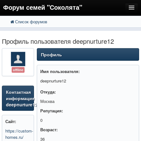
Форум семей "Соколята"
Список форумов
FAQ
Пользователи
Профиль пользователя deepnurture12
Регистрация
Профиль
Вход
offline
Имя пользователя:
deepnurture12
Контактная
Откуда:
информация
Москва
deepnurture12
Репутация:
0
Сайт:
Возраст:
https://custom-
homes.ru/
36