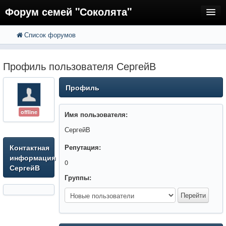
Форум семей "Соколята"
Список форумов
FAQ
Пользователи
Профиль пользователя СергейВ
Регистрация
Профиль
Вход
offline
Имя пользователя:
СергейВ
Контактная
Репутация:
информация
0
СергейВ
Группы: