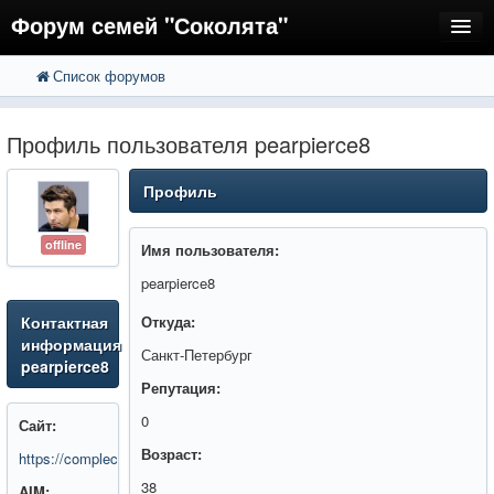
Форум семей "Соколята"
Список форумов
FAQ
Пользователи
Профиль пользователя pearpierce8
Регистрация
Профиль
Вход
offline
Имя пользователя:
pearpierce8
Контактная
Откуда:
информация
Санкт-Петербург
pearpierce8
Репутация:
0
Сайт:
Возраст:
https://complecto.pro/
38
AIM: