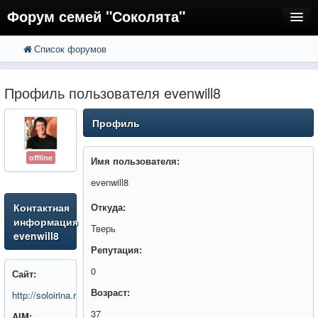
Форум семей "Соколята"
Список форумов
FAQ
Пользователи
Профиль пользователя evenwill8
Регистрация
Профиль
Вход
offline
Имя пользователя:
evenwill8
Контактная
Откуда:
информация
Тверь
evenwill8
Репутация:
0
Сайт:
Возраст:
http://soloirina.ru/
37
AIM: