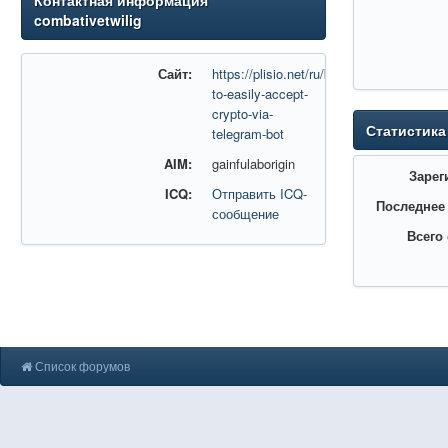
Контактная информация
combativetwilig
Сайт:
https://plisio.net/ru/blog/how-
to-easily-accept-
crypto-via-
Статистика
telegram-bot
AIM:
gainfulaborigin
Зарег
ICQ:
Отправить ICQ-
Последнее
сообщение
Всего
Список форумов