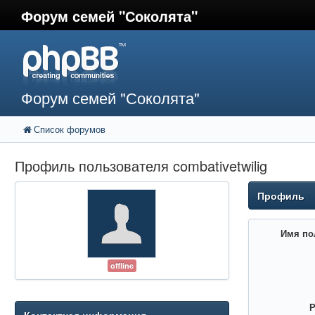
Форум семей "Соколята"
Форум семей "Соколята"
Список форумов
Профиль пользователя combativetwilig
Профиль
Имя по
offline
Р