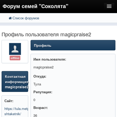
Форум семей "Соколята"
Список форумов
FAQ
Пользователи
Профиль пользователя magicpraise2
Регистрация
Профиль
Вход
offline
Имя пользователя:
magicpraise2
Контактная
Откуда:
информация
Тула
magicpraise2
Репутация:
0
Сайт:
Возраст:
https://tula.metprof.ru/catalog/metallicheskiy-
shtaketnik/
36