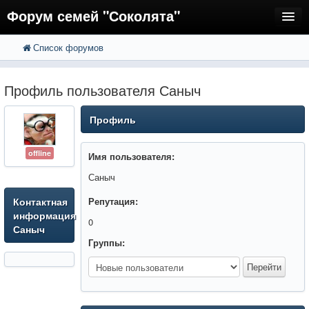
Форум семей "Соколята"
Список форумов
FAQ
Пользователи
Профиль пользователя Саныч
Регистрация
Профиль
Вход
offline
Имя пользователя:
Саныч
Контактная
Репутация:
информация
0
Саныч
Группы: