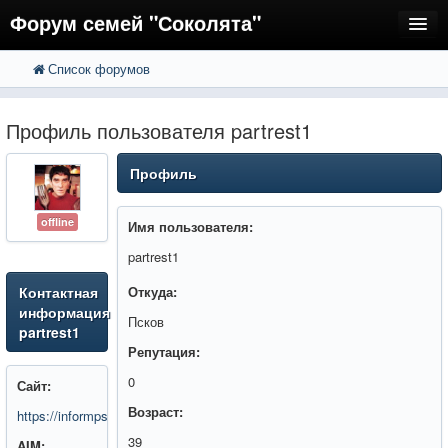
Форум семей "Соколята"
Список форумов
FAQ
Пользователи
Профиль пользователя partrest1
Регистрация
Профиль
Вход
offline
Имя пользователя:
partrest1
Контактная
Откуда:
информация
Псков
partrest1
Репутация:
0
Сайт:
Возраст:
https://informpskov.ru/
39
AIM: