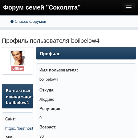
Форум семей "Соколята"
Список форумов
FAQ
Пользователи
Профиль пользователя boilbelow4
Регистрация
Профиль
Вход
offline
Имя пользователя:
boilbelow4
Контактная
Откуда:
информация
Жодино
boilbelow4
Репутация:
0
Сайт:
Возраст:
https://besthost.by/virtualhosting/
36
AIM: