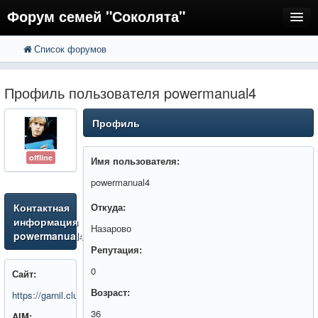
Форум семей "Соколята"
Список форумов
FAQ
Пользователи
Профиль пользователя powermanual4
Регистрация
Профиль
Вход
offline
Имя пользователя:
powermanual4
Контактная
Откуда:
информация
Назарово
powermanual4
Репутация:
0
Сайт:
Возраст:
https://garnil.club/
36
AIM: