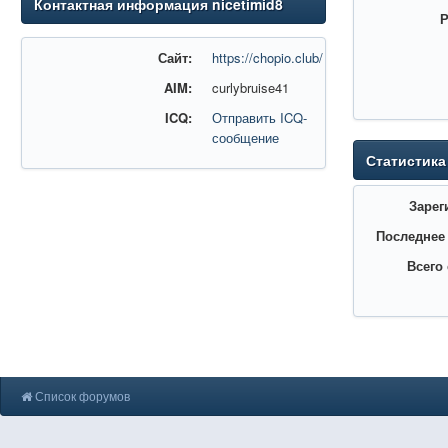
Контактная информация nicetimid8
Р
Сайт:
https://chopio.club/
AIM:
curlybruise41
ICQ:
Отправить ICQ-
сообщение
Статистика
Зарег
Последнее
Всего
Список форумов