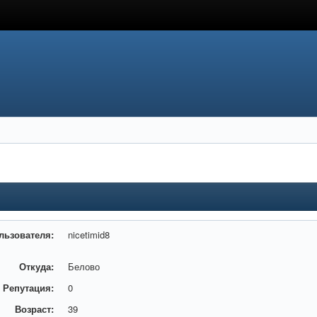
льзователя:
nicetimid8
Откуда:
Белово
Репутация:
0
Возраст:
39