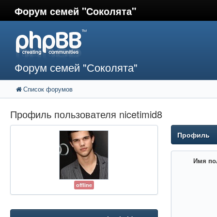
Форум семей "Соколята"
Форум семей "Соколята"
Список форумов
Профиль пользователя nicetimid8
Профиль
Имя по
offline