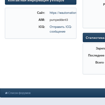
Контактная информация yvimujos
Р
Сайт:
https://wautomation.ru/
AIM:
pumpeddent3
ICQ:
Отправить ICQ-
сообщение
Статистика
Зарег
Последнее
Всего
Список форумов